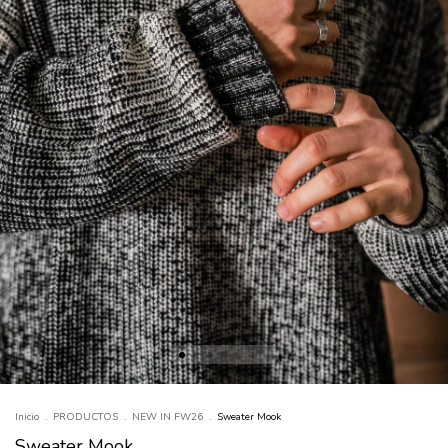
Inicio
.
PRODUCTOS
.
NEW IN FW26
.
Sweater Mook
Sweater Mook