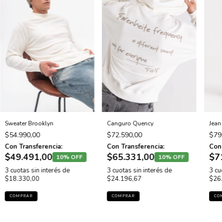
Sweater Brooklyn
Canguro Quency
Jean
$54.990,00
$72.590,00
$79
Con Transferencia:
Con Transferencia:
Con 
$49.491,00
$65.331,00
$7
10% OFF
10% OFF
3
cuotas sin interés de
3
cuotas sin interés de
3
cu
$18.330,00
$24.196,67
$26
COMPRAR
COMPRAR
CO