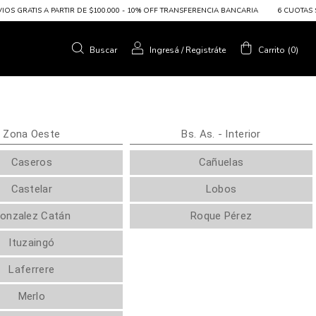
 GRATIS A PARTIR DE $100.000 - 10% OFF TRANSFERENCIA BANCARIA
6 CUOTAS SIN IN
Buscar
Ingresá
/
Registráte
Carrito
(
0
)
Zona Oeste
Bs. As. - Interior
Caseros
Cañuelas
Castelar
Lobos
onzalez Catán
Roque Pérez
Ituzaingó
Laferrere
Merlo