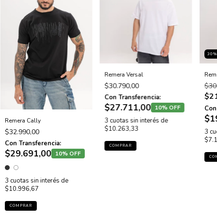
30
%
Remera Versal
Rem
$30.790,00
$30
$2
Con Transferencia:
$27.711,00
10% OFF
Con 
$1
3
cuotas sin interés de
Remera Cally
$10.263,33
3
cu
$32.990,00
$7.
Con Transferencia:
COMPRAR
$29.691,00
10% OFF
CO
3
cuotas sin interés de
$10.996,67
COMPRAR