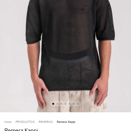
Inicio
.
PRODUCTOS
.
REMERAS
.
Remera Kappi
Remera Kappi