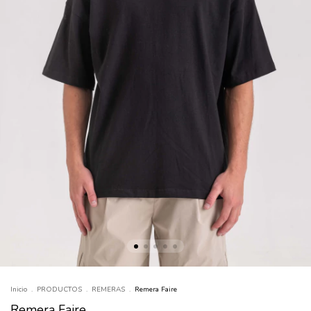
Inicio
.
PRODUCTOS
.
REMERAS
.
Remera Faire
Remera Faire