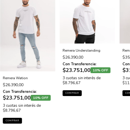
Remera Understanding
Reme
$26.390,00
$35
Con Transferencia:
Con 
$23.751,00
$3
10% OFF
3
cuotas sin interés de
3
cu
Remera Wation
$8.796,67
$11
$26.390,00
Con Transferencia:
COMPRAR
CO
$23.751,00
10% OFF
3
cuotas sin interés de
$8.796,67
COMPRAR