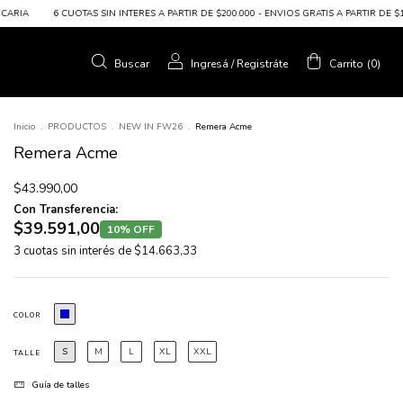
OTAS SIN INTERES A PARTIR DE $200.000 - ENVIOS GRATIS A PARTIR DE $100.000 - 10%
Buscar
Ingresá
/
Registráte
Carrito
(
0
)
Inicio
.
PRODUCTOS
.
NEW IN FW26
.
Remera Acme
Remera Acme
$43.990,00
Con Transferencia:
$39.591,00
10% OFF
3
cuotas sin interés de
$14.663,33
COLOR
S
M
L
XL
XXL
TALLE
Guía de talles