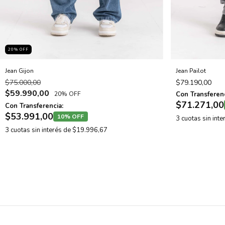
20
% OFF
Jean Gijon
Jean Pailot
$75.000,00
$79.190,00
$59.990,00
20% OFF
Con Transferenc
$71.271,00
Con Transferencia:
$53.991,00
10% OFF
3
cuotas sin int
3
cuotas sin interés de
$19.996,67