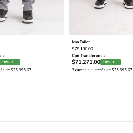
Jean Pailot
$79.190,00
ia:
Con Transferencia:
$71.271,00
10% OFF
10% OFF
erés de
$26.396,67
3
cuotas sin interés de
$26.396,67