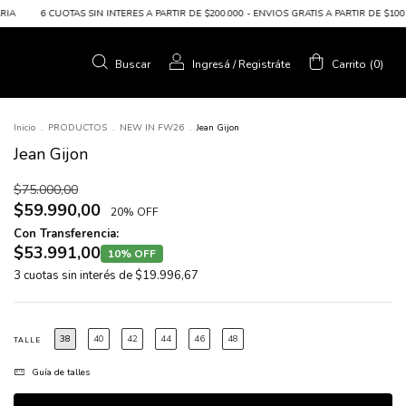
AS SIN INTERES A PARTIR DE $200.000 - ENVIOS GRATIS A PARTIR DE $100.000 - 10% O
Buscar
Ingresá
/
Registráte
Carrito
(
0
)
Inicio
.
PRODUCTOS
.
NEW IN FW26
.
Jean Gijon
Jean Gijon
$75.000,00
$59.990,00
20% OFF
Con Transferencia:
$53.991,00
10% OFF
3
cuotas sin interés de
$19.996,67
38
40
42
44
46
48
TALLE
Guía de talles