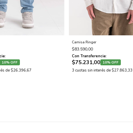
Camisa Ringer
$83.590,00
ia:
Con Transferencia:
$75.231,00
10% OFF
10% OFF
erés de
$26.396,67
3
cuotas sin interés de
$27.863,33