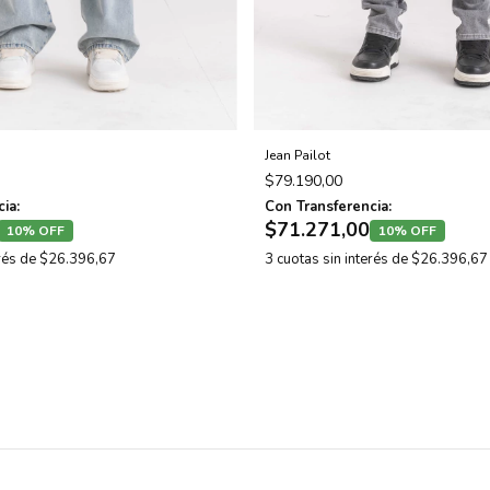
Jean Pailot
$79.190,00
ia:
Con Transferencia:
$71.271,00
10% OFF
10% OFF
erés de
$26.396,67
3
cuotas sin interés de
$26.396,67