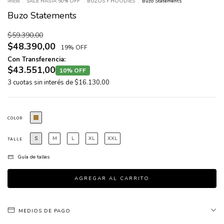
Inicio
.
SALE HASTA 50% OFF
.
BUZOS Y HOODIES
.
Buzo Statements
Buzo Statements
$59.390,00
$48.390,00
19% OFF
Con Transferencia:
$43.551,00
10% OFF
3
cuotas sin interés de
$16.130,00
COLOR
S
M
L
XL
XXL
TALLE
Guía de talles
MEDIOS DE PAGO