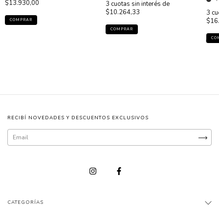
$13.930,00
3
cuotas sin interés de
$10.264,33
3
cu
$16
COMPRAR
COMPRAR
CO
RECIBÍ NOVEDADES Y DESCUENTOS EXCLUSIVOS
CATEGORÍAS