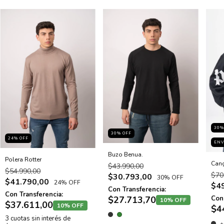
30
%
30
% OFF
24
% OFF
ENV
Buzo Benua.
Polera Rotter
Can
$43.990,00
$54.990,00
$70
$30.793,00
30% OFF
$41.790,00
24% OFF
$4
Con Transferencia:
Con Transferencia:
$27.713,70
Con 
10% OFF
$37.611,00
10% OFF
$4
3
cuotas sin interés de
+