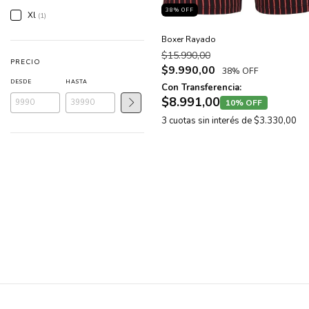
38
% OFF
Xl
(1)
Boxer Rayado
$15.990,00
PRECIO
$9.990,00
38% OFF
DESDE
HASTA
Con Transferencia:
$8.991,00
10% OFF
3
cuotas sin interés de
$3.330,00