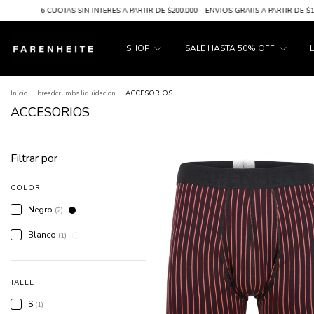
6 CUOTAS SIN INTERES A PARTIR DE $200.000 - ENVIOS GRATIS A PARTIR DE $100.
SHOP
SALE HASTA 50% OFF
Inicio
.
breadcrumbs.liquidacion
.
ACCESORIOS
ACCESORIOS
Filtrar por
COLOR
Negro
(2)
Blanco
(1)
TALLE
S
(1)