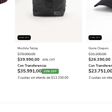
43
% OFF
15
% OFF
Mochila Talzip
Gorra Chapon
$70.000,00
$31.200,00
$39.990,00
$26.390,00
43% OFF
Con Transferencia:
Con Transferen
$35.991,00
$23.751,0
10% OFF
3
cuotas sin interés de
$13.330,00
3
cuotas sin int