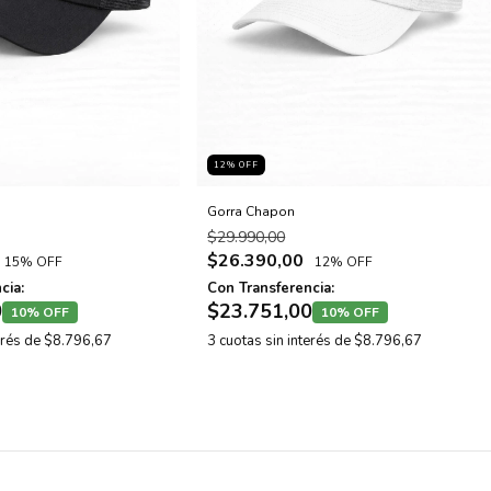
12
% OFF
Gorra Chapon
$29.990,00
$26.390,00
15% OFF
12% OFF
cia:
Con Transferencia:
0
$23.751,00
10% OFF
10% OFF
erés de
$8.796,67
3
cuotas sin interés de
$8.796,67