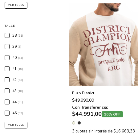
VER TODOS
TALLE
38
(61)
39
(3)
40
(84)
41
(10)
42
(73)
43
(10)
Buzo District.
$49.990,00
44
(65)
Con Transferencia:
$44.991,00
46
(57)
10% OFF
VER TODOS
3
cuotas sin interés de
$16.663,33