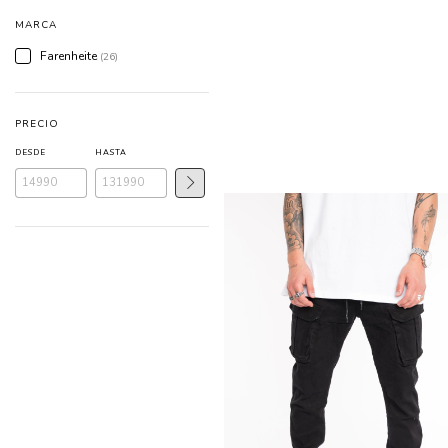
MARCA
Farenheite
(26)
PRECIO
DESDE
HASTA