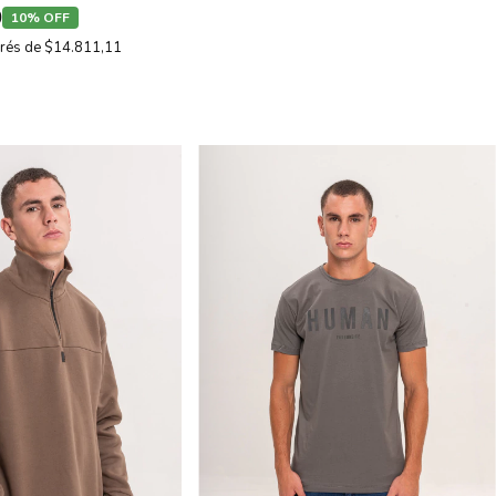
0
10% OFF
erés de
$14.811,11