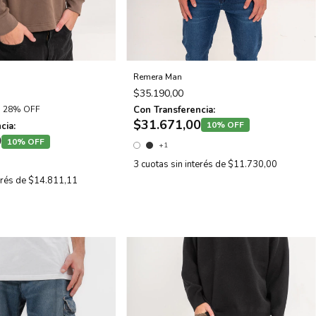
Remera Man
$35.190,00
Con Transferencia:
28% OFF
$31.671,00
10% OFF
cia:
0
10% OFF
+1
3
cuotas sin interés de
$11.730,00
erés de
$14.811,11