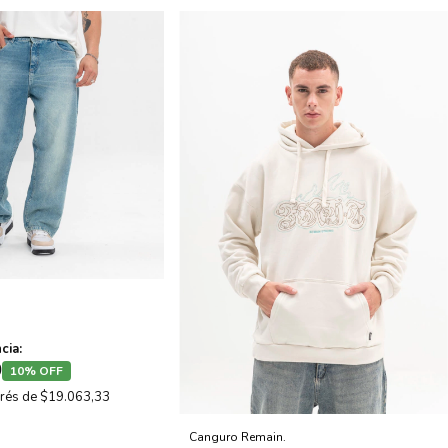
cia:
0
10% OFF
erés de
$19.063,33
Canguro Remain.