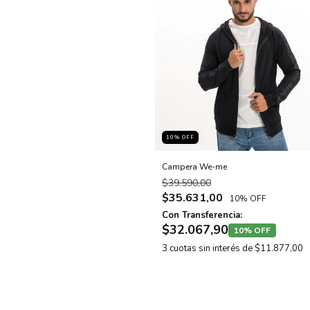
10
% OFF
Campera We-me
$39.590,00
$35.631,00
10% OFF
Con Transferencia:
$32.067,90
10% OFF
3
cuotas sin interés de
$11.877,00