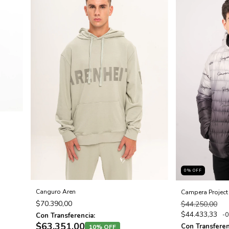
0
% OFF
Canguro Aren
Campera Project
$70.390,00
$44.250,00
$44.433,33
-
Con Transferencia:
$63.351,00
Con Transferen
10% OFF