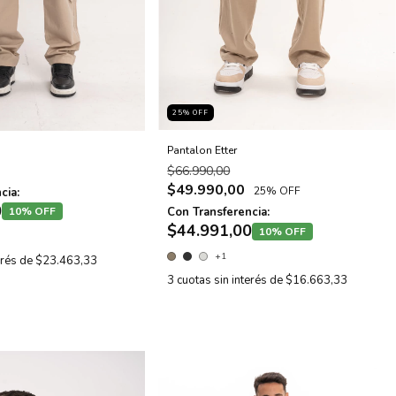
25
% OFF
Pantalon Etter
$66.990,00
$49.990,00
25% OFF
cia:
0
10% OFF
Con Transferencia:
$44.991,00
10% OFF
+1
erés de
$23.463,33
3
cuotas sin interés de
$16.663,33