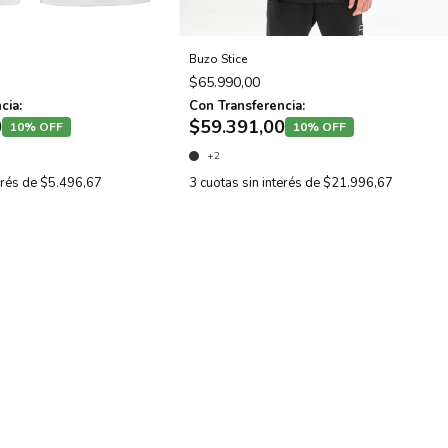
Buzo Stice
$65.990,00
cia:
Con Transferencia:
0
$59.391,00
10% OFF
10% OFF
+2
erés de
$5.496,67
3
cuotas sin interés de
$21.996,67