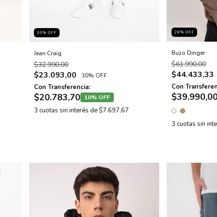
28
% OFF
30
% OFF
Buzo Dinger
Jean Craig
$61.990,00
$32.990,00
$44.433,33
$23.093,00
30% OFF
Con Transferen
Con Transferencia:
$39.990,0
$20.783,70
10% OFF
3
cuotas sin interés de
$7.697,67
3
cuotas sin int