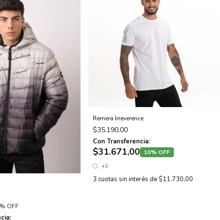
Remera Irreverence
$35.190,00
Con Transferencia:
$31.671,00
10% OFF
+2
3
cuotas sin interés de
$11.730,00
0% OFF
cia: