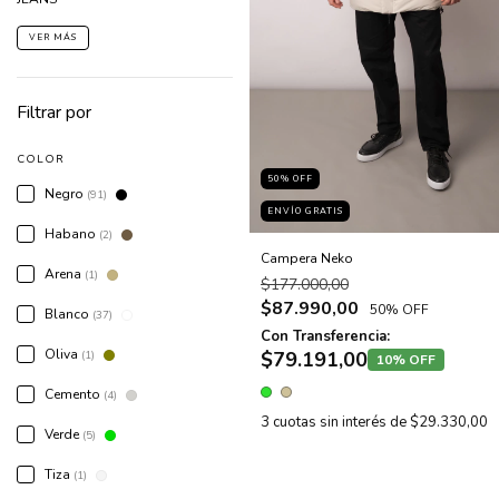
VER MÁS
Filtrar por
COLOR
50
% OFF
Negro
(91)
ENVÍO GRATIS
Habano
(2)
Campera Neko
Arena
(1)
$177.000,00
$87.990,00
50% OFF
Blanco
(37)
Con Transferencia:
Oliva
$79.191,00
(1)
10% OFF
Cemento
(4)
3
cuotas sin interés de
$29.330,00
Verde
(5)
Tiza
(1)