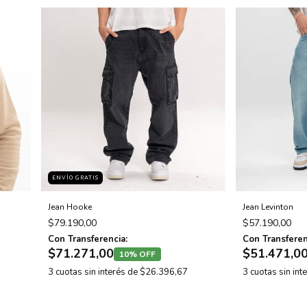
ENVÍO GRATIS
Jean Hooke
Jean Levinton
$79.190,00
$57.190,00
Con Transferencia:
Con Transferen
$71.271,00
$51.471,0
10% OFF
3
cuotas sin interés de
$26.396,67
3
cuotas sin int