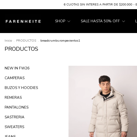
6 CUOTAS SIN INTERES A PARTIR DE $200.000 - ENVIOS GRATIS A PARTIR D
SHOP
SALE HASTA 50% OFF
Inicio
.
PRODUCTOS
.
breadcrumbs.rompevientos1
PRODUCTOS
NEW IN FW26
CAMPERAS
BUZOS Y HOODIES
REMERAS
PANTALONES
SASTRERIA
SWEATERS
JEANS