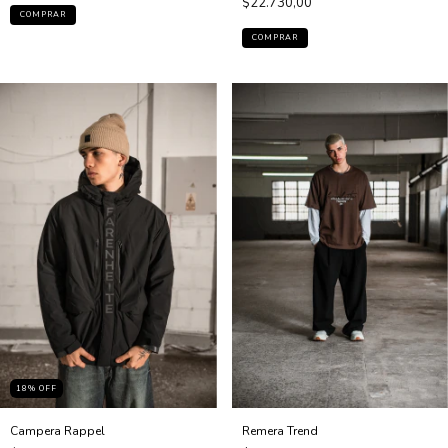
$22.730,00
COMPRAR
COMPRAR
18
% OFF
Campera Rappel
Remera Trend