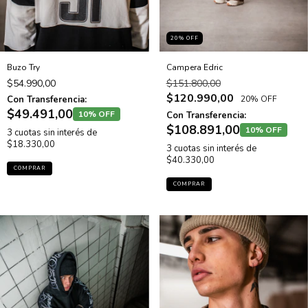
20
% OFF
Buzo Try
Campera Edric
$54.990,00
$151.800,00
$120.990,00
Con Transferencia:
20% OFF
$49.491,00
10% OFF
Con Transferencia:
$108.891,00
10% OFF
3
cuotas sin interés de
$18.330,00
3
cuotas sin interés de
$40.330,00
COMPRAR
COMPRAR