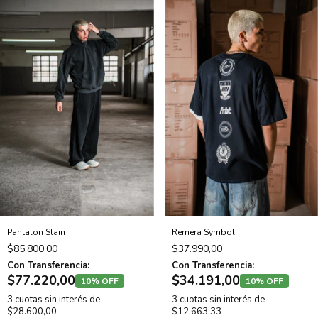
Pantalon Stain
Remera Symbol
$85.800,00
$37.990,00
Con Transferencia:
Con Transferencia:
$77.220,00
$34.191,00
10% OFF
10% OFF
3
cuotas sin interés de
3
cuotas sin interés de
$28.600,00
$12.663,33