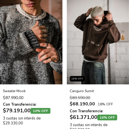
18
% OFF
Sweater Mook
Canguro Sumit
$87.990,00
$83.590,00
$68.190,00
Con Transferencia:
18% OFF
$79.191,00
10% OFF
Con Transferencia:
$61.371,00
10% OFF
3
cuotas sin interés de
$29.330,00
3
cuotas sin interés de