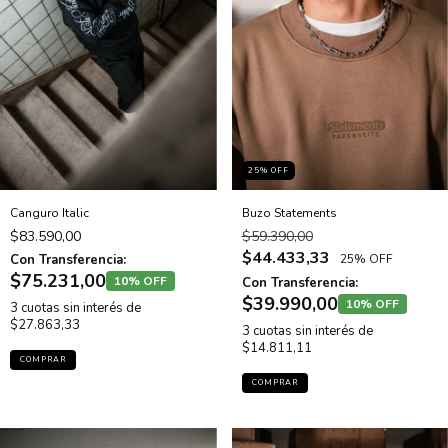
25
% OFF
Canguro Italic
Buzo Statements
$83.590,00
$59.390,00
$44.433,33
Con Transferencia:
25% OFF
$75.231,00
10% OFF
Con Transferencia:
$39.990,00
10% OFF
3
cuotas sin interés de
$27.863,33
3
cuotas sin interés de
$14.811,11
COMPRAR
COMPRAR